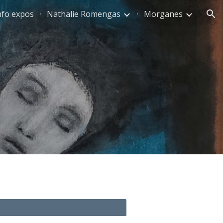
nfo expos
Nathalie Romengas
Morganes
ion